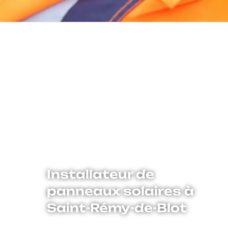
Installateur de
panneaux solaires à
Saint-Rémy-de-Blot