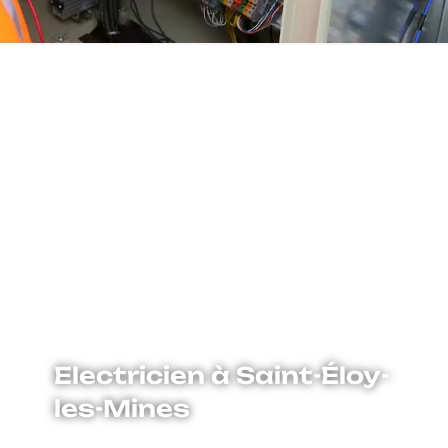
Electricien à Saint-Éloy-
les-Mines